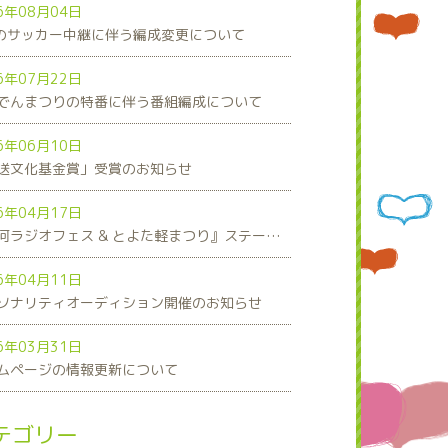
6年08月04日
8のサッカー中継に伴う編成変更について
6年07月22日
でんまつりの特番に伴う番組編成について
6年06月10日
送文化基金賞」受賞のお知らせ
6年04月17日
『三河ラジオフェス & とよた軽まつり』ステージスケジュール発表！
6年04月11日
ソナリティオーディション開催のお知らせ
6年03月31日
ムページの情報更新について
テゴリー