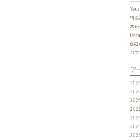
You
特別番
お知ら
Unca
GAZ
パブリ
ア
202
202
202
202
202
202
202