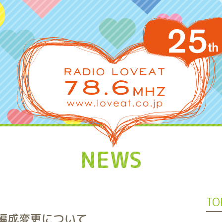
NEWS
TO
う編成変更について