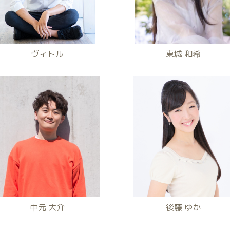
ヴィトル
東城 和希
中元 大介
後藤 ゆか