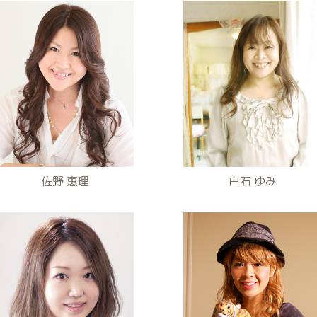
佐野 惠理
白石 ゆみ