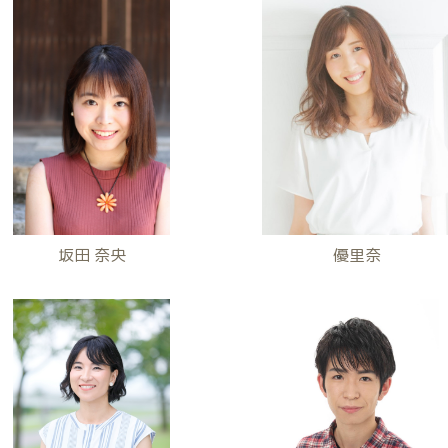
坂田 奈央
優里奈