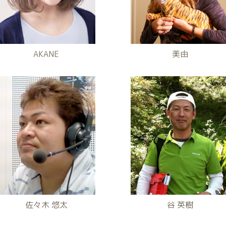
AKANE
美由
佐々木 悠太
谷 英樹