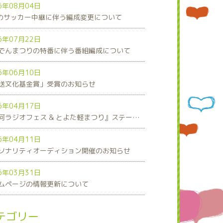
6年08月04日
8のサッカー中継に伴う編成変更について
6年07月22日
でんまつりの特番に伴う番組編成について
6年06月10日
送文化基金賞」受賞のお知らせ
6年04月17日
『三河ラジオフェス & とよた軽まつり』ステージスケジュール発表！
6年04月11日
ソナリティオーディション開催のお知らせ
6年03月31日
ムページの情報更新について
テゴリー