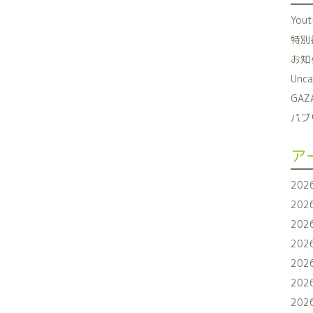
You
特別番
お知ら
Unca
GAZ
パブリ
ア
202
202
202
202
202
202
202