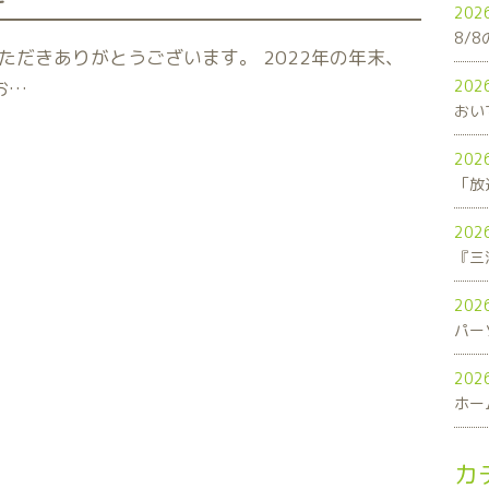
202
8/
だきありがとうございます。 2022年の年末、
お…
202
おい
202
「放
202
202
パー
202
ホー
カ