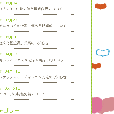
6年08月04日
8のサッカー中継に伴う編成変更について
6年07月22日
でんまつりの特番に伴う番組編成について
6年06月10日
送文化基金賞」受賞のお知らせ
6年04月17日
『三河ラジオフェス & とよた軽まつり』ステージスケジュール発表！
6年04月11日
ソナリティオーディション開催のお知らせ
6年03月31日
ムページの情報更新について
テゴリー