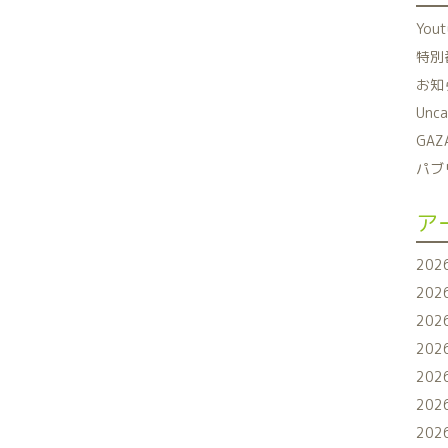
You
特別番
お知ら
Unca
GAZ
パブリ
ア
202
202
202
202
202
202
202