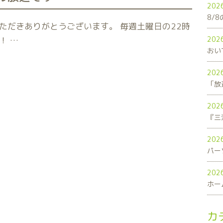
202
8/
ただきありがとうございます。 毎週土曜日の22時
！ …
202
おい
202
「放
202
202
パー
202
ホー
カ