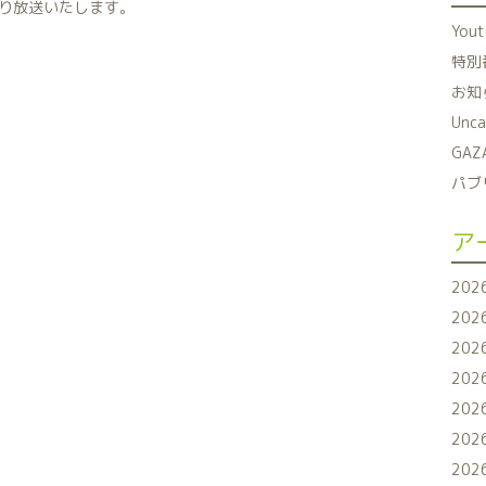
り放送いたします。
You
特別番
お知ら
Unca
GAZ
パブリ
ア
202
202
202
202
202
202
202