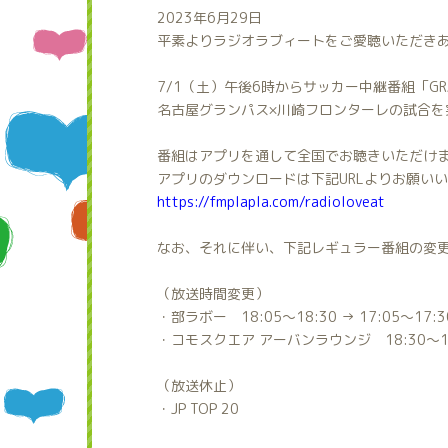
2023年6月29日
平素よりラジオラブィートをご愛聴いただき
7/1（土）午後6時からサッカー中継番組「GRAM
名古屋グランパス×川崎フロンターレの試合を
番組はアプリを通して全国でお聴きいただけ
アプリのダウンロードは下記URLよりお願い
https://fmplapla.com/radioloveat
なお、それに伴い、下記レギュラー番組の変
（放送時間変更）
・部ラボー 18:05～18:30 → 17:05～17:3
・コモスクエア アーバンラウンジ 18:30～19:0
（放送休止）
・JP TOP 20