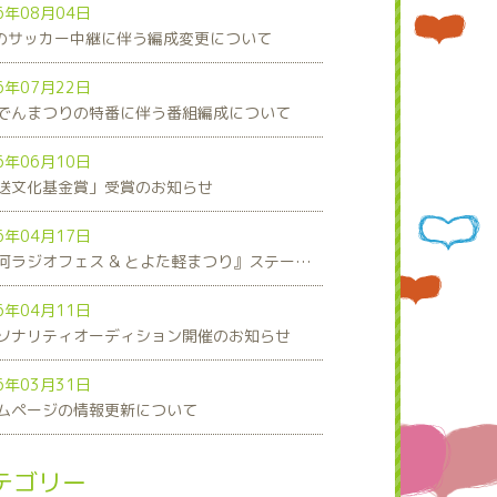
6年08月04日
8のサッカー中継に伴う編成変更について
6年07月22日
でんまつりの特番に伴う番組編成について
6年06月10日
送文化基金賞」受賞のお知らせ
6年04月17日
『三河ラジオフェス & とよた軽まつり』ステージスケジュール発表！
6年04月11日
ソナリティオーディション開催のお知らせ
6年03月31日
ムページの情報更新について
テゴリー