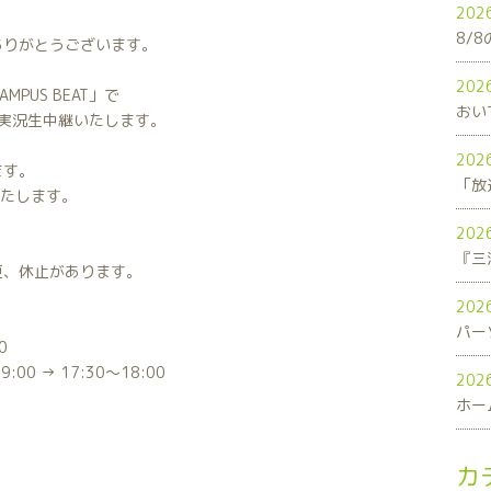
202
8/
ありがとうございます。
202
PUS BEAT」で
おい
実況生中継いたします。
202
ます。
「放
いたします。
202
更、休止があります。
202
パー
0
0 → 17:30～18:00
202
ホー
カ