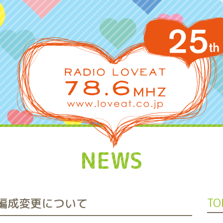
NEWS
う編成変更について
TO