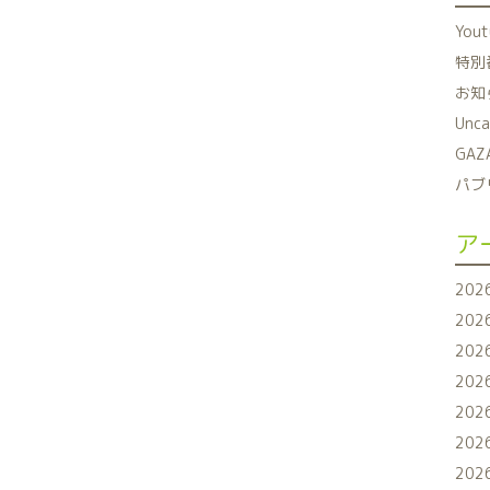
You
特別番
お知ら
Unca
GAZ
パブリ
ア
202
202
202
202
202
202
202