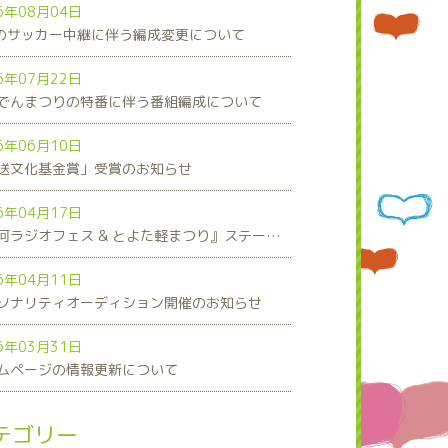
6年08月04日
8のサッカー中継に伴う編成変更について
6年07月22日
でんまつりの特番に伴う番組編成について
6年06月10日
送文化基金賞」受賞のお知らせ
6年04月17日
『三河ラジオフェス & とよた軽まつり』ステージスケジュール発表！
6年04月11日
ソナリティオーディション開催のお知らせ
6年03月31日
ムページの情報更新について
テゴリー