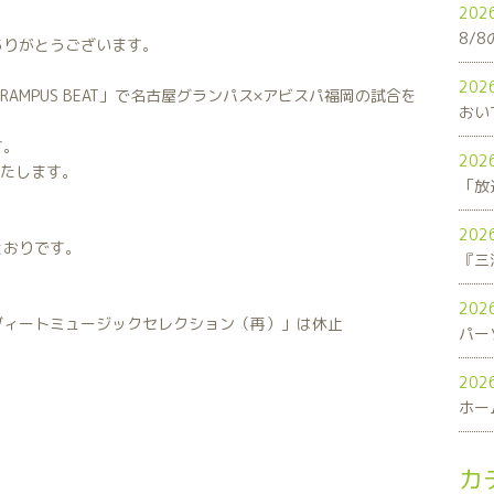
202
8/
ありがとうございます。
202
RAMPUS BEAT」で名古屋グランパス×アビスパ福岡の試合を
おい
す。
202
いたします。
「放
202
とおりです。
202
ブィートミュージックセレクション（再）」は休止
パー
202
ホー
カ