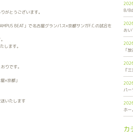
202
8/
ありがとうございます。
202
MPUS BEAT」で名古屋グランパス×京都サンガF.C.の試合を
おい
す。
202
いたします。
「放
202
とおりです。
屋×京都」
202
パー
放送いたします
202
ホー
カ