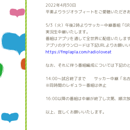
2022年4月30日
平素よりラジオラブィートをご愛聴いただき
5/3（火）午後2時よりサッカー中継番組「GRA
実況生中継いたします。
番組はアプリを通して全世界に配信いたしま
アプリのダウンロードは下記URLよりお願い
https://fmplapla.com/radioloveat
なお、それに伴う番組編成については下記の
14:00～試合終了まで サッカー中継「名古
※同時間のレギュラー番組は休止
16:00以降の番組は中継が終了し次第、順次
以上、宜しくお願いいたします。