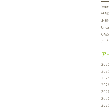
You
特別番
お知ら
Unca
GAZ
パブリ
ア
202
202
202
202
202
202
202