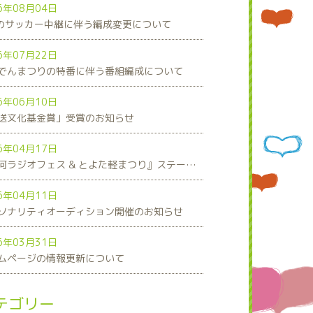
6年08月04日
8のサッカー中継に伴う編成変更について
6年07月22日
でんまつりの特番に伴う番組編成について
6年06月10日
送文化基金賞」受賞のお知らせ
6年04月17日
『三河ラジオフェス & とよた軽まつり』ステージスケジュール発表！
6年04月11日
ソナリティオーディション開催のお知らせ
6年03月31日
ムページの情報更新について
テゴリー