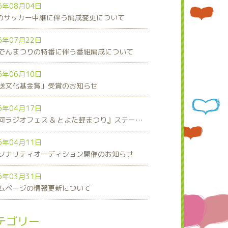
6年08月04日
8のサッカー中継に伴う編成変更について
6年07月22日
でんまつりの特番に伴う番組編成について
6年06月10日
送文化基金賞」受賞のお知らせ
6年04月17日
『三河ラジオフェス & とよた軽まつり』ステージスケジュール発表！
6年04月11日
ソナリティオーディション開催のお知らせ
6年03月31日
ムページの情報更新について
テゴリー