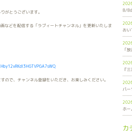
202
8/
ありがとうございます。
202
連動画などを配信する「ラブィートチャンネル」を更新いたしま
おい
202
「放
202
UCHby12xRKdI3HGTVPGA7sWQ
ますので、チャンネル登録をいただき、お楽しみください。
202
パー
202
ホー
カ