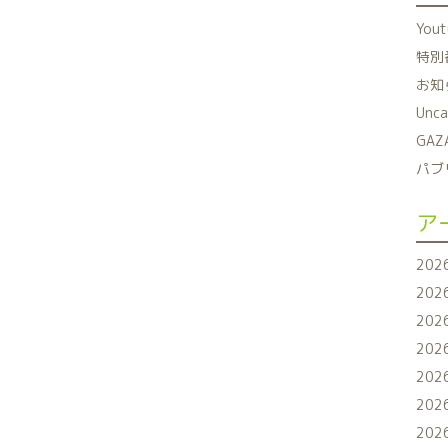
You
特別番
お知ら
Unca
GAZ
パブリ
ア
202
202
202
202
202
202
202