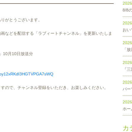
202
8/
ありがとうございます。
202
おい
連動画などを配信する「ラブィートチャンネル」を更新いたしま
202
「放
」10月10日放送分
202
UCHby12xRKdI3HGTVPGA7sWQ
202
ますので、チャンネル登録をいただき、お楽しみください。
パー
202
ホー
カ