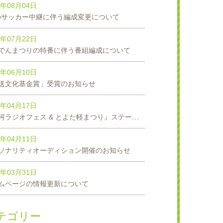
6年08月04日
8のサッカー中継に伴う編成変更について
6年07月22日
でんまつりの特番に伴う番組編成について
6年06月10日
送文化基金賞」受賞のお知らせ
6年04月17日
『三河ラジオフェス & とよた軽まつり』ステージスケジュール発表！
6年04月11日
ソナリティオーディション開催のお知らせ
6年03月31日
ムページの情報更新について
テゴリー