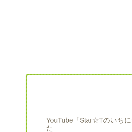
YouTube「Star☆Tの
た