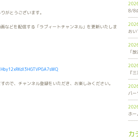
202
8/
ありがとうございます。
202
連動画などを配信する「ラブィートチャンネル」を更新いたしま
おい
202
「放
202
UCHby12xRKdI3HGTVPGA7sWQ
ますので、チャンネル登録をいただき、お楽しみください。
202
パー
202
ホー
カ