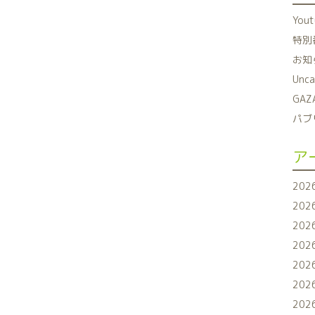
You
特別番
お知ら
Unca
GAZ
パブリ
ア
202
202
202
202
202
202
202