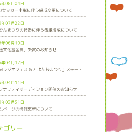
6年08月04日
8のサッカー中継に伴う編成変更について
6年07月22日
でんまつりの特番に伴う番組編成について
6年06月10日
送文化基金賞」受賞のお知らせ
6年04月17日
『三河ラジオフェス & とよた軽まつり』ステージスケジュール発表！
6年04月11日
ソナリティオーディション開催のお知らせ
6年03月31日
ムページの情報更新について
テゴリー