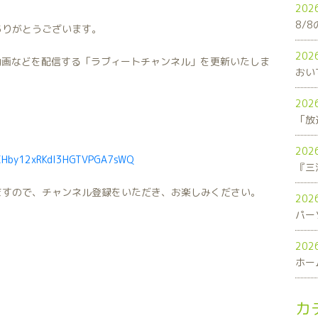
202
8/
ありがとうございます。
202
連動画などを配信する「ラブィートチャンネル」を更新いたしま
おい
202
「放
202
UCHby12xRKdI3HGTVPGA7sWQ
ますので、チャンネル登録をいただき、お楽しみください。
202
パー
202
ホー
カ