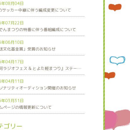
6年08月04日
8のサッカー中継に伴う編成変更について
6年07月22日
でんまつりの特番に伴う番組編成について
6年06月10日
送文化基金賞」受賞のお知らせ
6年04月17日
『三河ラジオフェス & とよた軽まつり』ステージスケジュール発表！
6年04月11日
ソナリティオーディション開催のお知らせ
6年03月31日
ムページの情報更新について
テゴリー