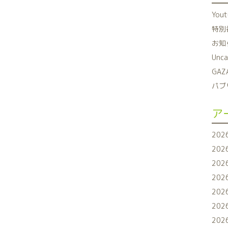
You
特別番
お知ら
Unca
GAZ
パブリ
ア
202
202
202
202
202
202
202