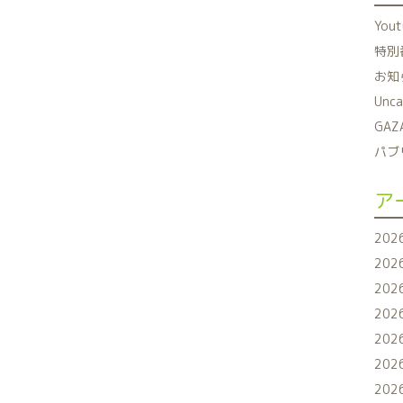
You
特別番
お知ら
Unca
GAZ
パブリ
ア
202
202
202
202
202
202
202