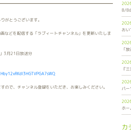
202
8/
ありがとうございます。
202
おい
連動画などを配信する「ラブィートチャンネル」を更新いたしま
202
「放
」3月21日放送分
202
UCHby12xRKdI3HGTVPGA7sWQ
202
ますので、チャンネル登録をいただき、お楽しみください。
パー
202
ホー
カ