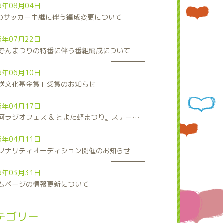
6年08月04日
8のサッカー中継に伴う編成変更について
6年07月22日
でんまつりの特番に伴う番組編成について
6年06月10日
送文化基金賞」受賞のお知らせ
6年04月17日
『三河ラジオフェス & とよた軽まつり』ステージスケジュール発表！
6年04月11日
ソナリティオーディション開催のお知らせ
6年03月31日
ムページの情報更新について
テゴリー