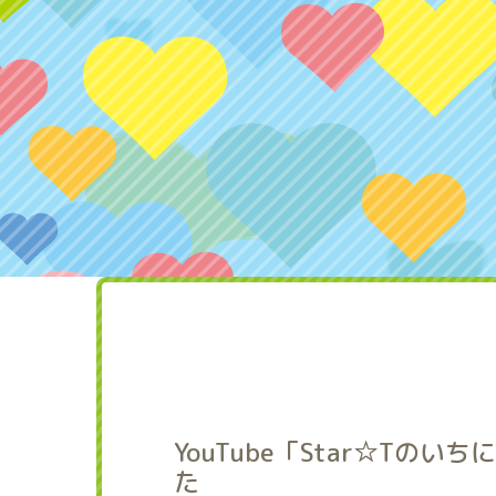
YouTube「Star☆Tの
た