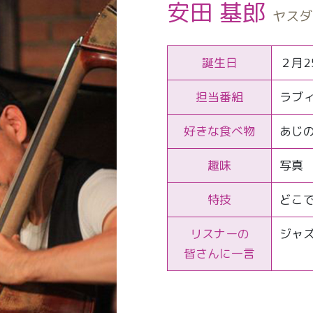
安田 基郎
ヤスダ
誕生日
２月2
担当番組
ラブィ
好きな食べ物
あじ
趣味
写真
特技
どこ
リスナーの
ジャ
皆さんに一言