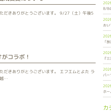
202
8/
だきありがとうございます。 9/27（土）午後5
202
おい
202
「放
202
オがコラボ！
202
ただきありがとうございます。 エフエムとよた ラ
パー
越…
202
ホー
カ