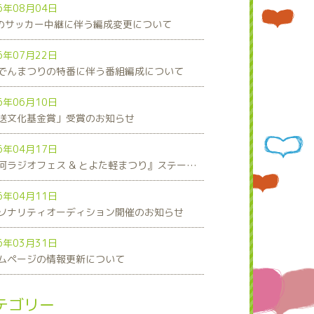
6年08月04日
8のサッカー中継に伴う編成変更について
6年07月22日
でんまつりの特番に伴う番組編成について
6年06月10日
送文化基金賞」受賞のお知らせ
6年04月17日
『三河ラジオフェス & とよた軽まつり』ステージスケジュール発表！
6年04月11日
ソナリティオーディション開催のお知らせ
6年03月31日
ムページの情報更新について
テゴリー