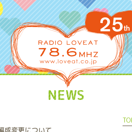
NEWS
TO
う編成変更について