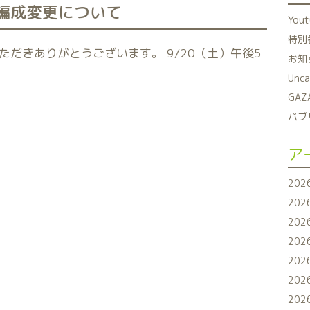
う編成変更について
You
特別番
だきありがとうございます。 9/20（土）午後5
お知ら
Unca
GAZ
パブリ
ア
202
202
202
202
202
202
202